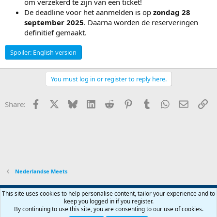
om verzekerd te zijn van een ticket!
De deadline voor het aanmelden is op
zondag 28
september 2025
. Daarna worden de reserveringen
definitief gemaakt.
Spoiler:
English version
You must log in or register to reply here.
Facebook
X
Bluesky
LinkedIn
Reddit
Pinterest
Tumblr
WhatsApp
Email
Li
Share:
Nederlandse Meets
Terms and rules
Privacy policy
Help
Home
R
This site uses cookies to help personalise content, tailor your experience and to
S
keep you logged in if you register.
S
By continuing to use this site, you are consenting to our use of cookies.
®
Community platform by XenForo
© 2010-2026 XenForo Ltd.