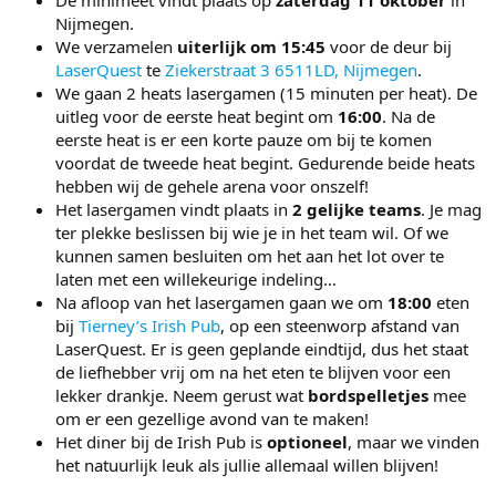
De minimeet vindt plaats op
zaterdag 11 oktober
in
Nijmegen.
We verzamelen
uiterlijk om 15:45
voor de deur bij
LaserQuest
te
Ziekerstraat 3 6511LD, Nijmegen
.
We gaan 2 heats lasergamen (15 minuten per heat). De
uitleg voor de eerste heat begint om
16:00
. Na de
eerste heat is er een korte pauze om bij te komen
voordat de tweede heat begint. Gedurende beide heats
hebben wij de gehele arena voor onszelf!
Het lasergamen vindt plaats in
2 gelijke teams
. Je mag
ter plekke beslissen bij wie je in het team wil. Of we
kunnen samen besluiten om het aan het lot over te
laten met een willekeurige indeling…
Na afloop van het lasergamen gaan we om
18:00
eten
bij
Tierney’s Irish Pub
, op een steenworp afstand van
LaserQuest. Er is geen geplande eindtijd, dus het staat
de liefhebber vrij om na het eten te blijven voor een
lekker drankje. Neem gerust wat
bordspelletjes
mee
om er een gezellige avond van te maken!
Het diner bij de Irish Pub is
optioneel
, maar we vinden
het natuurlijk leuk als jullie allemaal willen blijven!